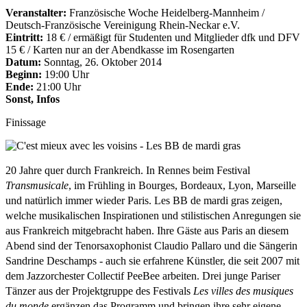
Veranstalter:
Französische Woche Heidelberg-Mannheim /
Deutsch-Französische Vereinigung Rhein-Neckar e.V.
Eintritt:
18 € / ermäßigt für Studenten und Mitglieder dfk und DFV
15 € / Karten nur an der Abendkasse im Rosengarten
Datum:
Sonntag, 26. Oktober 2014
Beginn:
19:00 Uhr
Ende:
21:00 Uhr
Sonst, Infos
Finissage
20 Jahre quer durch Frankreich. In Rennes beim Festival
Transmusicale
, im Frühling in Bourges, Bordeaux, Lyon, Marseille
und natürlich immer wieder Paris. Les BB de mardi gras zeigen,
welche musikalischen Inspirationen und stilistischen Anregungen sie
aus Frankreich mitgebracht haben. Ihre Gäste aus Paris an diesem
Abend sind der Tenorsaxophonist Claudio Pallaro und die Sängerin
Sandrine Deschamps - auch sie erfahrene Künstler, die seit 2007 mit
dem Jazzorchester Collectif PeeBee arbeiten. Drei junge Pariser
Tänzer aus der Projektgruppe des Festivals
Les villes des musiques
du monde
ergänzen das Programm und bringen ihre sehr eigene