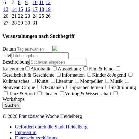
6
7
8
9
10
11
12
13
14
15
16
17
18
19
20
21
22
23
24
25
26
27
28
29
30
31
Veranstaltungen nach Suchbegriff
Datum
Titel
Beschreibung
Kategorien
Akrobatik
Ausstellung
Film & Kino
Gesellschaft & Geschichte
Information
Kinder & Jugend
Kulinarisches
Kunst
Literatur
Montpellier
Musik
Nouveau Cirque
Okzitanien
Sprachen lernen
Stadtführung
Tanz & Sport
Theater
Vortrag & Wissenschaft
Workshops
Suchen
© 2026 Französische Woche Heidelberg
Gefördert durch die Stadt Heidelberg
Impressum
Datenschutzerklärung