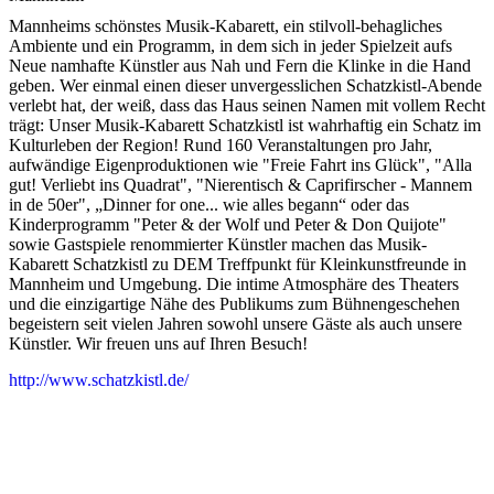
Mannheims schönstes Musik-Kabarett, ein stilvoll-behagliches
Ambiente und ein Programm, in dem sich in jeder Spielzeit aufs
Neue namhafte Künstler aus Nah und Fern die Klinke in die Hand
geben. Wer einmal einen dieser unvergesslichen Schatzkistl-Abende
verlebt hat, der weiß, dass das Haus seinen Namen mit vollem Recht
trägt: Unser Musik-Kabarett Schatzkistl ist wahrhaftig ein Schatz im
Kulturleben der Region! Rund 160 Veranstaltungen pro Jahr,
aufwändige Eigenproduktionen wie "Freie Fahrt ins Glück", "Alla
gut! Verliebt ins Quadrat", "Nierentisch & Caprifirscher - Mannem
in de 50er", „Dinner for one... wie alles begann“ oder das
Kinderprogramm "Peter & der Wolf und Peter & Don Quijote"
sowie Gastspiele renommierter Künstler machen das Musik-
Kabarett Schatzkistl zu DEM Treffpunkt für Kleinkunstfreunde in
Mannheim und Umgebung. Die intime Atmosphäre des Theaters
und die einzigartige Nähe des Publikums zum Bühnengeschehen
begeistern seit vielen Jahren sowohl unsere Gäste als auch unsere
Künstler. Wir freuen uns auf Ihren Besuch!
http://www.schatzkistl.de/