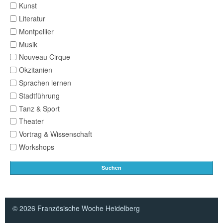
Kunst
Literatur
Montpellier
Musik
Nouveau Cirque
Okzitanien
Sprachen lernen
Stadtführung
Tanz & Sport
Theater
Vortrag & Wissenschaft
Workshops
Suchen
© 2026 Französische Woche Heidelberg