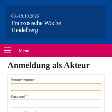
08.-18.10.2026
Französische Woche
Heidelberg
Menu
Anmeldung als Akteur
HOME
VERANSTALTUNGEN
Benutzername
*
ÜBER UNS
PARTNER
Passwort
*
AKTEURE