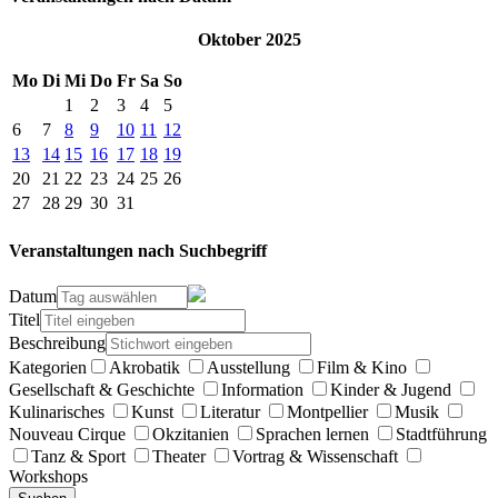
Oktober 2025
Mo
Di
Mi
Do
Fr
Sa
So
1
2
3
4
5
6
7
8
9
10
11
12
13
14
15
16
17
18
19
20
21
22
23
24
25
26
27
28
29
30
31
Veranstaltungen nach Suchbegriff
Datum
Titel
Beschreibung
Kategorien
Akrobatik
Ausstellung
Film & Kino
Gesellschaft & Geschichte
Information
Kinder & Jugend
Kulinarisches
Kunst
Literatur
Montpellier
Musik
Nouveau Cirque
Okzitanien
Sprachen lernen
Stadtführung
Tanz & Sport
Theater
Vortrag & Wissenschaft
Workshops