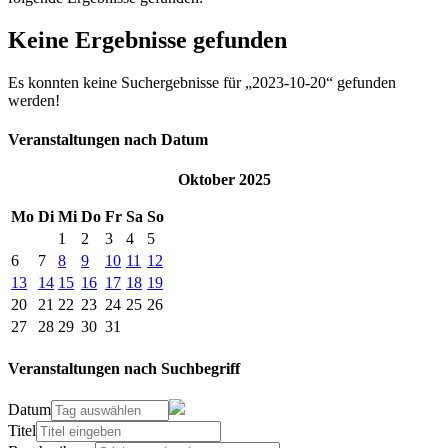
Keine Ergebnisse gefunden
Es konnten keine Suchergebnisse für „2023-10-20“ gefunden
werden!
Veranstaltungen nach Datum
Oktober 2025
Mo
Di
Mi
Do
Fr
Sa
So
1
2
3
4
5
6
7
8
9
10
11
12
13
14
15
16
17
18
19
20
21
22
23
24
25
26
27
28
29
30
31
Veranstaltungen nach Suchbegriff
Datum
Titel