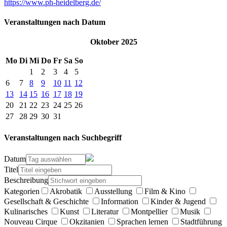
https://www.ph-heidelberg.de/
Veranstaltungen nach Datum
Oktober 2025
Mo
Di
Mi
Do
Fr
Sa
So
1
2
3
4
5
6
7
8
9
10
11
12
13
14
15
16
17
18
19
20
21
22
23
24
25
26
27
28
29
30
31
Veranstaltungen nach Suchbegriff
Datum
Titel
Beschreibung
Kategorien
Akrobatik
Ausstellung
Film & Kino
Gesellschaft & Geschichte
Information
Kinder & Jugend
Kulinarisches
Kunst
Literatur
Montpellier
Musik
Nouveau Cirque
Okzitanien
Sprachen lernen
Stadtführung