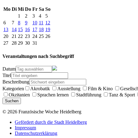
Mo
Di
Mi
Do
Fr
Sa
So
1
2
3
4
5
6
7
8
9
10
11
12
13
14
15
16
17
18
19
20
21
22
23
24
25
26
27
28
29
30
31
Veranstaltungen nach Suchbegriff
Datum
Titel
Beschreibung
Kategorien
Akrobatik
Ausstellung
Film & Kino
Gesellsc
Okzitanien
Sprachen lernen
Stadtführung
Tanz & Sport
Suchen
© 2026 Französische Woche Heidelberg
Gefördert durch die Stadt Heidelberg
Impressum
Datenschutzerklärung