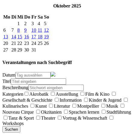
Oktober 2025
Mo
Di
Mi
Do
Fr
Sa
So
1
2
3
4
5
6
7
8
9
10
11
12
13
14
15
16
17
18
19
20
21
22
23
24
25
26
27
28
29
30
31
Veranstaltungen nach Suchbegriff
Datum
Titel
Beschreibung
Kategorien
Akrobatik
Ausstellung
Film & Kino
Gesellschaft & Geschichte
Information
Kinder & Jugend
Kulinarisches
Kunst
Literatur
Montpellier
Musik
Nouveau Cirque
Okzitanien
Sprachen lernen
Stadtführung
Tanz & Sport
Theater
Vortrag & Wissenschaft
Workshops
Suchen