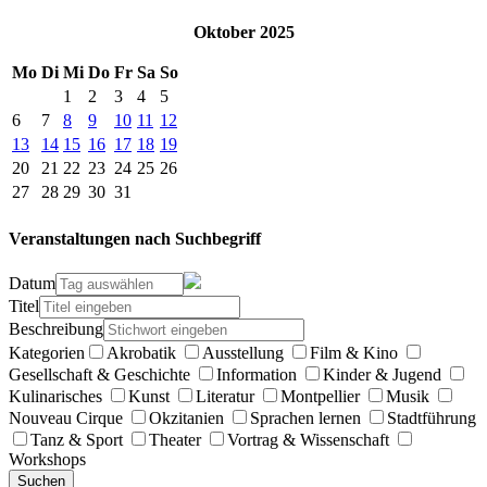
Oktober 2025
Mo
Di
Mi
Do
Fr
Sa
So
1
2
3
4
5
6
7
8
9
10
11
12
13
14
15
16
17
18
19
20
21
22
23
24
25
26
27
28
29
30
31
Veranstaltungen nach Suchbegriff
Datum
Titel
Beschreibung
Kategorien
Akrobatik
Ausstellung
Film & Kino
Gesellschaft & Geschichte
Information
Kinder & Jugend
Kulinarisches
Kunst
Literatur
Montpellier
Musik
Nouveau Cirque
Okzitanien
Sprachen lernen
Stadtführung
Tanz & Sport
Theater
Vortrag & Wissenschaft
Workshops
Suchen