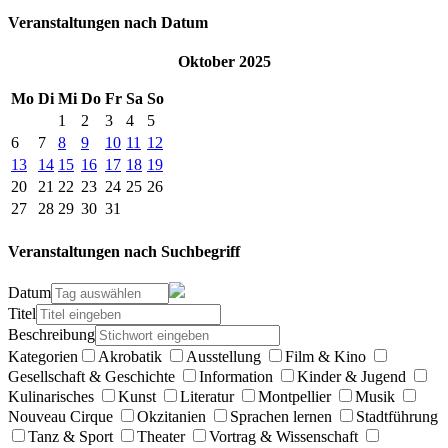
Veranstaltungen nach Datum
Oktober 2025
Mo
Di
Mi
Do
Fr
Sa
So
1
2
3
4
5
6
7
8
9
10
11
12
13
14
15
16
17
18
19
20
21
22
23
24
25
26
27
28
29
30
31
Veranstaltungen nach Suchbegriff
Datum
Titel
Beschreibung
Kategorien
Akrobatik
Ausstellung
Film & Kino
Gesellschaft & Geschichte
Information
Kinder & Jugend
Kulinarisches
Kunst
Literatur
Montpellier
Musik
Nouveau Cirque
Okzitanien
Sprachen lernen
Stadtführung
Tanz & Sport
Theater
Vortrag & Wissenschaft