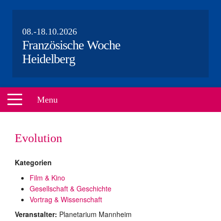
08.-18.10.2026
Französische Woche
Heidelberg
Menu
HOME
Evolution
VERANSTALTUNGEN
Kategorien
ÜBER UNS
Film & Kino
PARTNER
Gesellschaft & Geschichte
Vortrag & Wissenschaft
AKTEURE
Veranstalter:
Planetarium Mannheim