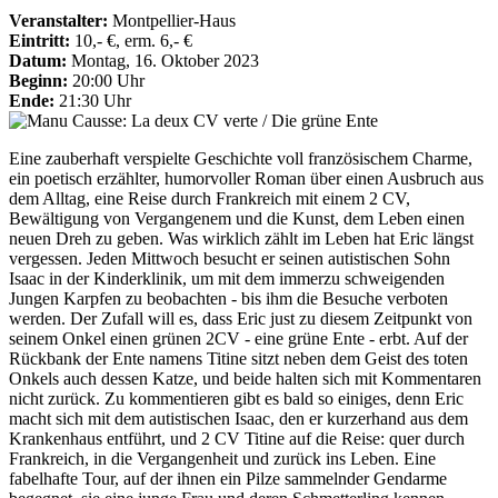
Veranstalter:
Montpellier-Haus
Eintritt:
10,- €, erm. 6,- €
Datum:
Montag, 16. Oktober 2023
Beginn:
20:00 Uhr
Ende:
21:30 Uhr
Eine zauberhaft verspielte Geschichte voll französischem Charme,
ein poetisch erzählter, humorvoller Roman über einen Ausbruch aus
dem Alltag, eine Reise durch Frankreich mit einem 2 CV,
Bewältigung von Vergangenem und die Kunst, dem Leben einen
neuen Dreh zu geben. Was wirklich zählt im Leben hat Eric längst
vergessen. Jeden Mittwoch besucht er seinen autistischen Sohn
Isaac in der Kinderklinik, um mit dem immerzu schweigenden
Jungen Karpfen zu beobachten - bis ihm die Besuche verboten
werden. Der Zufall will es, dass Eric just zu diesem Zeitpunkt von
seinem Onkel einen grünen 2CV - eine grüne Ente - erbt. Auf der
Rückbank der Ente namens Titine sitzt neben dem Geist des toten
Onkels auch dessen Katze, und beide halten sich mit Kommentaren
nicht zurück. Zu kommentieren gibt es bald so einiges, denn Eric
macht sich mit dem autistischen Isaac, den er kurzerhand aus dem
Krankenhaus entführt, und 2 CV Titine auf die Reise: quer durch
Frankreich, in die Vergangenheit und zurück ins Leben. Eine
fabelhafte Tour, auf der ihnen ein Pilze sammelnder Gendarme