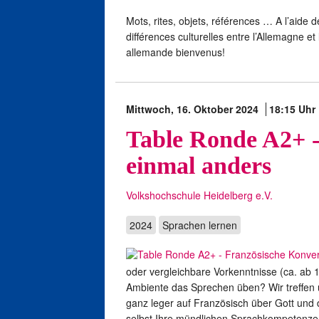
Mots, rites, objets, références … A l’aide
différences culturelles entre l’Allemagne 
allemande bienvenus!
Mittwoch, 16. Oktober 2024
18:15 Uhr
Table Ronde A2+ -
einmal anders
Volkshochschule Heidelberg e.V.
2024
Sprachen lernen
oder vergleichbare Vorkenntnisse (ca. ab 
Ambiente das Sprechen üben? Wir treffen 
ganz leger auf Französisch über Gott und 
selbst Ihre mündlichen Sprachkompetenzen