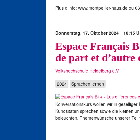
Plus d'info: www.montpellier-haus.de ou 0
Donnerstag, 17. Oktober 2024
18:15 U
Espace Français B1
de part et d’autre
Volkshochschule Heidelberg e.V.
2024
Sprachen lernen
Konversationskurs wollen wir in gesellige
Kuriositäten sprechen sowie die kleinen 
beleuchten. Themenwünsche unserer Teiln