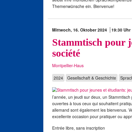
Themenwünsche ein. Bienvenue!
Mittwoch, 16. Oktober 2024
19:30 Uhr
Stammtisch pour je
société
Montpellier-Haus
2024
Gesellschaft & Geschichte
Sprac
l’année, un jeudi sur deux, un Stammtisch
ouvertes à tous ceux qui souhaitent pratiq
allemand sont également les bienvenus. Ve
excellente occasion pour pratiquer ou appr
Entrée libre, sans inscription