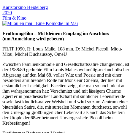
Karlstorkino Heidelberg
2020
Film & Kino
Eröffnungsfilm – Mit kleinem Empfang im Anschluss
(um Anmeldung wird gebeten)
FR/IT 1990, R: Louis Malle, 108 min, D: Michel Piccoli, Miou-
Miou, Michel Duchaussoy, OmeU
Zwischen Familienkomödie und Gesellschaftssatire changierend, ist
der 1988/89 gedrehte Film Louis Malles wehmütig-melancholischer
Abgesang auf den Mai 68, voller Witz und Poesie und mit einer
besonders anrührenden Rolle für Monsieur Cinéma, der hier mit
erstaunlicher Leichtigkeit Facetten zeigt, die man so noch nicht an
ihm wahrgenommen hat: Verschmitzt und mit lässigem Charme
agiert er in paradiesischer Landschaft mit sinnlicher Lebensfreude
sowie fast kindlich-naiver Weisheit und wird so zum Zentrum einer
bittersüßen Satire, die, mit surrealen Momenten durchsetzt, sowohl
den Untergang großbürgerlicher Lebensart als auch das Scheitern
der Utopie der 68-er betrauert. Unvergesslich: Piccoli beim
Krebsefangen!