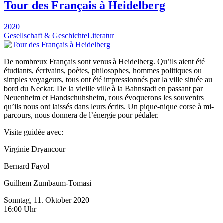
Tour des Français à Heidelberg
2020
Gesellschaft & Geschichte
Literatur
De nombreux Français sont venus à Heidelberg. Qu’ils aient été
étudiants, écrivains, poètes, philosophes, hommes politiques ou
simples voyageurs, tous ont été impressionnés par la ville située au
bord du Neckar. De la vieille ville à la Bahnstadt en passant par
Neuenheim et Handschuhsheim, nous évoquerons les souvenirs
qu’ils nous ont laissés dans leurs écrits. Un pique-nique corse à mi-
parcours, nous donnera de l’énergie pour pédaler.
Visite guidée avec:
Virginie Dryancour
Bernard Fayol
Guilhem Zumbaum-Tomasi
Sonntag, 11. Oktober 2020
16:00 Uhr