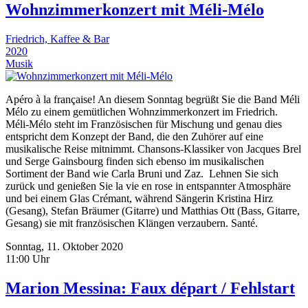
Wohnzimmerkonzert mit Méli-Mélo
Friedrich, Kaffee & Bar
2020
Musik
Apéro à la française! An diesem Sonntag begrüßt Sie die Band Méli
Mélo zu einem gemütlichen Wohnzimmerkonzert im Friedrich.
Méli-Mélo steht im Französischen für Mischung und genau dies
entspricht dem Konzept der Band, die den Zuhörer auf eine
musikalische Reise mitnimmt. Chansons-Klassiker von Jacques Brel
und Serge Gainsbourg finden sich ebenso im musikalischen
Sortiment der Band wie Carla Bruni und Zaz. Lehnen Sie sich
zurück und genießen Sie la vie en rose in entspannter Atmosphäre
und bei einem Glas Crémant, während Sängerin Kristina Hirz
(Gesang), Stefan Bräumer (Gitarre) und Matthias Ott (Bass, Gitarre,
Gesang) sie mit französischen Klängen verzaubern. Santé.
Sonntag, 11. Oktober 2020
11:00 Uhr
Marion Messina: Faux départ / Fehlstart