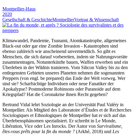
Montpellier-Haus
2020
Gesellschaft & Geschichte
Montpellier
Vortrag & Wissenschaft
Klimawandel, Pandemie, Tsunami, Atomkatastrophe, allgemeines
Black-out oder gar eine Zombie Invasion - Katastrophen sind
ebenso zahlreich wie anscheinend unvermeidlich. So gibt es
Menschen, die sich darauf vorbereiten, indem sie Nahrungsvorräte
zusammentragen, Notunterkünfte bauen, Waffen erwerben und ein
Überleben in der Wildnis trainieren. Vom Silicon Valley bis zu den
entlegensten Gebieten unseres Planeten nehmen die sogenannten
Preppers (von engl. be prepared) das Ende der Welt vorweg. Wer
sind sie? Scharfsichtige Individuen oder neue Fanatiker der
Apokalypse? Postmoderne Robinsons oder Paranoide auf dem
Kriegspfad? Hat die Coronakrise ihnen Recht gegeben?
Bertrand Vidal lehrt Soziologie an der Universität Paul Valéry in
Montpellier. Als Mitglied des Laboratoire d’Études et de Recherches
Sociologiques et Ethnologiques de Montpellier hat er sich auf das
Überlebensphänomen spezialisiert. Er schreibt in Le Monde,
Libération, Vice oder Les Inrocks. Der Autor von
Survivalisme,
êtes-vous prêts pour la fin du monde ?
(Arkhé, 2018) und
Les