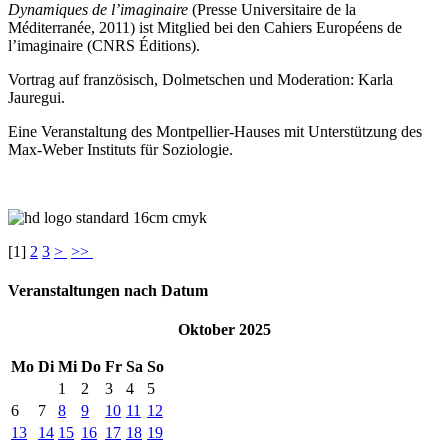
Dynamiques de l’imaginaire
(Presse Universitaire de la
Méditerranée, 2011) ist Mitglied bei den Cahiers Européens de
l’imaginaire (CNRS Éditions).
Vortrag auf französisch, Dolmetschen und Moderation: Karla
Jauregui.
Eine Veranstaltung des Montpellier-Hauses mit Unterstützung des
Max-Weber Instituts für Soziologie.
[
1
]
2
3
>
>>
Veranstaltungen nach Datum
Oktober 2025
Mo
Di
Mi
Do
Fr
Sa
So
1
2
3
4
5
6
7
8
9
10
11
12
13
14
15
16
17
18
19