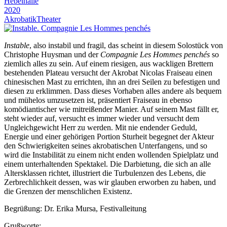
Hebelhalle
2020
Akrobatik
Theater
Instable
, also instabil und fragil, das scheint in diesem Solostück von
Christophe Huysman und der
Compagnie Les Hommes penchés
so
ziemlich alles zu sein. Auf einem riesigen, aus wackligen Brettern
bestehenden Plateau versucht der Akrobat Nicolas Fraiseau einen
chinesischen Mast zu errichten, ihn an drei Seilen zu befestigen und
diesen zu erklimmen. Dass dieses Vorhaben alles andere als bequem
und mühelos umzusetzen ist, präsentiert Fraiseau in ebenso
komödiantischer wie mitreißender Manier. Auf seinem Mast fällt er,
steht wieder auf, versucht es immer wieder und versucht dem
Ungleichgewicht Herr zu werden. Mit nie endender Geduld,
Energie und einer gehörigen Portion Sturheit begegnet der Akteur
den Schwierigkeiten seines akrobatischen Unterfangens, und so
wird die Instabilität zu einem nicht enden wollenden Spielplatz und
einem unterhaltenden Spektakel. Die Darbietung, die sich an alle
Altersklassen richtet, illustriert die Turbulenzen des Lebens, die
Zerbrechlichkeit dessen, was wir glauben erworben zu haben, und
die Grenzen der menschlichen Existenz.
Begrüßung: Dr. Erika Mursa, Festivalleitung
Grußworte: