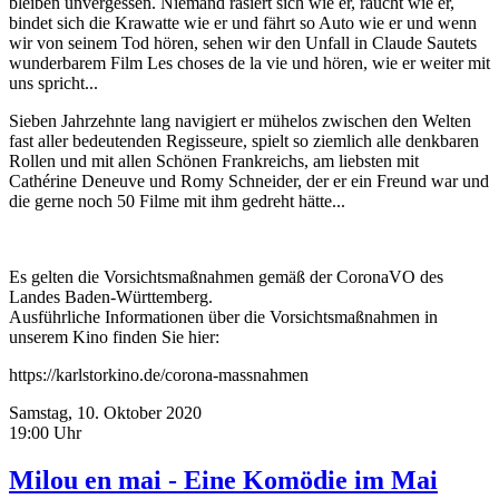
bleiben unvergessen. Niemand rasiert sich wie er, raucht wie er,
bindet sich die Krawatte wie er und fährt so Auto wie er und wenn
wir von seinem Tod hören, sehen wir den Unfall in Claude Sautets
wunderbarem Film Les choses de la vie und hören, wie er weiter mit
uns spricht...
Sieben Jahrzehnte lang navigiert er mühelos zwischen den Welten
fast aller bedeutenden Regisseure, spielt so ziemlich alle denkbaren
Rollen und mit allen Schönen Frankreichs, am liebsten mit
Cathérine Deneuve und Romy Schneider, der er ein Freund war und
die gerne noch 50 Filme mit ihm gedreht hätte...
Es gelten die Vorsichtsmaßnahmen gemäß der CoronaVO des
Landes Baden-Württemberg.
Ausführliche Informationen über die Vorsichtsmaßnahmen in
unserem Kino finden Sie hier:
https://karlstorkino.de/corona-massnahmen
Samstag, 10. Oktober 2020
19:00 Uhr
Milou en mai - Eine Komödie im Mai