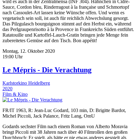
wird es auch in der Zentralmensa (INF 304). Hähnchen in Cidre-
Sauce, Cordon bleu, Rinderragout à la française und Schmortopf
nach Cassoulet-Art lassen keine Wünsche offen. Und wenn es
vegetarisch sein soll, ist auch für reichlich Abwechslung gesorgt.
Das Pilzgulasch bourguignon stimmt auf den Herbst ein, während
das Perlgraupenrisotto à la Provence in Frankreichs Süden entführt.
Ratatouille und Kartoffel-Lauch-Gratin bringen jede Menge fein
zubereitetes Gemüse auf den Tisch. Bon appétit!
Montag, 12. Oktober 2020
19:00 Uhr
Le Mépris - Die Verachtung
Karlstorkino Heidelberg
2020
Film & Kino
FR/IT 1963, R: Jean-Luc Godard, 103 min, D: Brigitte Bardot,
Michel Piccoli, Jack Palance, Fritz Lang, OmU
Godards sechster Film nach einem Roman von Alberto Moravia
bringt Piccoli mit 38 Jahren nach über 40 Filmrollen den großen
Durchbruch: Er spielt, als hätte er nie etwas anderes gespielt als