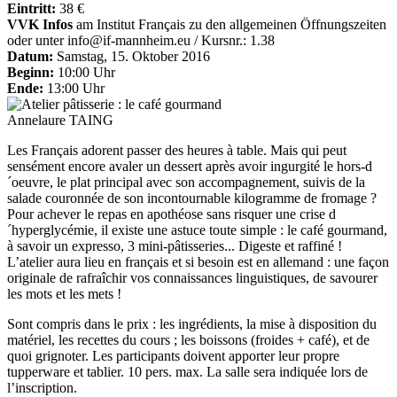
Eintritt:
38 €
VVK Infos
am Institut Français zu den allgemeinen Öffnungszeiten
oder unter
info@if-mannheim.eu
/ Kursnr.: 1.38
Datum:
Samstag, 15. Oktober 2016
Beginn:
10:00 Uhr
Ende:
13:00 Uhr
Annelaure TAING
Les Français adorent passer des heures à table. Mais qui peut
sensément encore avaler un dessert après avoir ingurgité le hors-d
´oeuvre, le plat principal avec son accompagnement, suivis de la
salade couronnée de son incontournable kilogramme de fromage ?
Pour achever le repas en apothéose sans risquer une crise d
´hyperglycémie, il existe une astuce toute simple : le café gourmand,
à savoir un expresso, 3 mini-pâtisseries... Digeste et raffiné !
L’atelier aura lieu en français et si besoin est en allemand : une façon
originale de rafraîchir vos connaissances linguistiques, de savourer
les mots et les mets !
Sont compris dans le prix : les ingrédients, la mise à disposition du
matériel, les recettes du cours ; les boissons (froides + café), et de
quoi grignoter. Les participants doivent apporter leur propre
tupperware et tablier. 10 pers. max. La salle sera indiquée lors de
l’inscription.