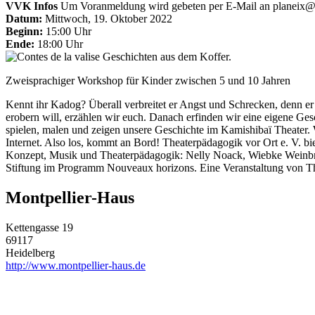
VVK Infos
Um Voranmeldung wird gebeten per E-Mail an
planeix@
Datum:
Mittwoch, 19. Oktober 2022
Beginn:
15:00 Uhr
Ende:
18:00 Uhr
Zweisprachiger Workshop für Kinder zwischen 5 und 10 Jahren
Kennt ihr Kadog? Überall verbreitet er Angst und Schrecken, denn er is
erobern will, erzählen wir euch. Danach erfinden wir eine eigene Gesc
spielen, malen und zeigen unsere Geschichte im Kamishibaï Theater. W
Internet. Also los, kommt an Bord! Theaterpädagogik vor Ort e. V. bi
Konzept, Musik und Theaterpädagogik: Nelly Noack, Wiebke Weinbr
Stiftung im Programm Nouveaux horizons. Eine Veranstaltung von The
Montpellier-Haus
Kettengasse 19
69117
Heidelberg
http://www.montpellier-haus.de