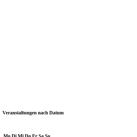
Veranstaltungen nach Datum
Mo
Di
Mi
Do
Fr
Sa
So