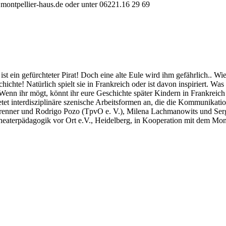
montpellier-haus.de
oder unter 06221.16 29 69
t ein gefürchteter Pirat! Doch eine alte Eule wird ihm gefährlich.. Wie 
hichte! Natürlich spielt sie in Frankreich oder ist davon inspiriert. Wa
enn ihr mögt, könnt ihr eure Geschichte später Kindern in Frankreich 
etet interdisziplinäre szenische Arbeitsformen an, die die Kommunikatio
enner und Rodrigo Pozo (TpvO e. V.), Milena Lachmanowits und Serg
aterpädagogik vor Ort e.V., Heidelberg, in Kooperation mit dem Mont