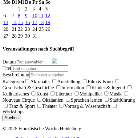
Mo
Di
Mi
Do
Fr
Sa
So
1
2
3
4
5
6
7
8
9
10
11
12
13
14
15
16
17
18
19
20
21
22
23
24
25
26
27
28
29
30
31
Veranstaltungen nach Suchbegriff
Datum
Titel
Beschreibung
Kategorien
Akrobatik
Ausstellung
Film & Kino
Gesellschaft & Geschichte
Information
Kinder & Jugend
Kulinarisches
Kunst
Literatur
Montpellier
Musik
Nouveau Cirque
Okzitanien
Sprachen lernen
Stadtführung
Tanz & Sport
Theater
Vortrag & Wissenschaft
Workshops
Suchen
© 2026 Französische Woche Heidelberg