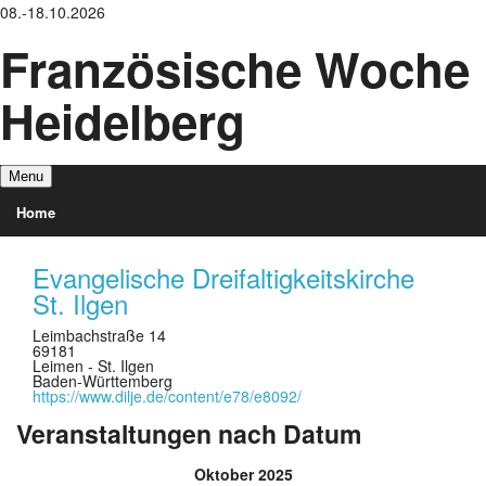
08.-18.10.2026
Französische Woche
Heidelberg
Menu
Home
Veranstaltungen
Evangelische Dreifaltigkeitskirche
St. Ilgen
Über uns
Leimbachstraße 14
69181
Partner
Leimen - St. Ilgen
Baden-Württemberg
https://www.dilje.de/content/e78/e8092/
Akteure
Veranstaltungen nach Datum
Oktober 2025