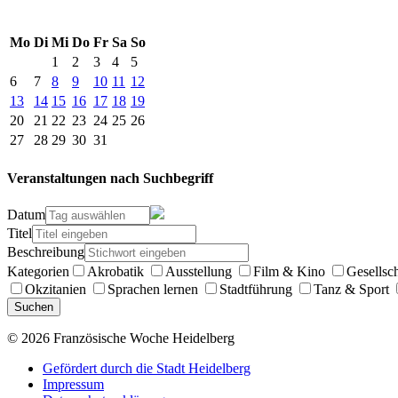
Mo
Di
Mi
Do
Fr
Sa
So
1
2
3
4
5
6
7
8
9
10
11
12
13
14
15
16
17
18
19
20
21
22
23
24
25
26
27
28
29
30
31
Veranstaltungen nach Suchbegriff
Datum
Titel
Beschreibung
Kategorien
Akrobatik
Ausstellung
Film & Kino
Gesellsc
Okzitanien
Sprachen lernen
Stadtführung
Tanz & Sport
Suchen
© 2026 Französische Woche Heidelberg
Gefördert durch die Stadt Heidelberg
Impressum