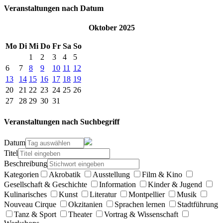
Veranstaltungen nach Datum
Oktober 2025
Mo
Di
Mi
Do
Fr
Sa
So
1
2
3
4
5
6
7
8
9
10
11
12
13
14
15
16
17
18
19
20
21
22
23
24
25
26
27
28
29
30
31
Veranstaltungen nach Suchbegriff
Datum
Titel
Beschreibung
Kategorien
Akrobatik
Ausstellung
Film & Kino
Gesellschaft & Geschichte
Information
Kinder & Jugend
Kulinarisches
Kunst
Literatur
Montpellier
Musik
Nouveau Cirque
Okzitanien
Sprachen lernen
Stadtführung
Tanz & Sport
Theater
Vortrag & Wissenschaft