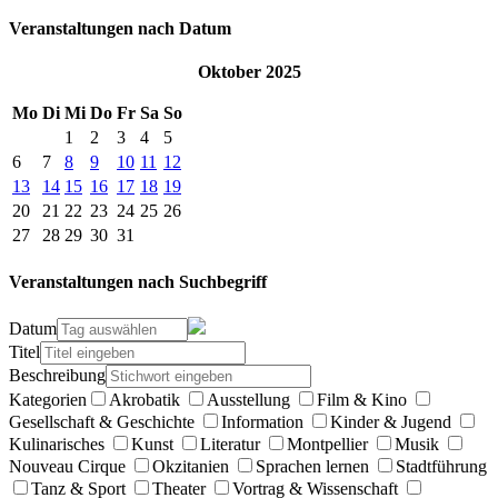
Veranstaltungen nach Datum
Oktober 2025
Mo
Di
Mi
Do
Fr
Sa
So
1
2
3
4
5
6
7
8
9
10
11
12
13
14
15
16
17
18
19
20
21
22
23
24
25
26
27
28
29
30
31
Veranstaltungen nach Suchbegriff
Datum
Titel
Beschreibung
Kategorien
Akrobatik
Ausstellung
Film & Kino
Gesellschaft & Geschichte
Information
Kinder & Jugend
Kulinarisches
Kunst
Literatur
Montpellier
Musik
Nouveau Cirque
Okzitanien
Sprachen lernen
Stadtführung
Tanz & Sport
Theater
Vortrag & Wissenschaft