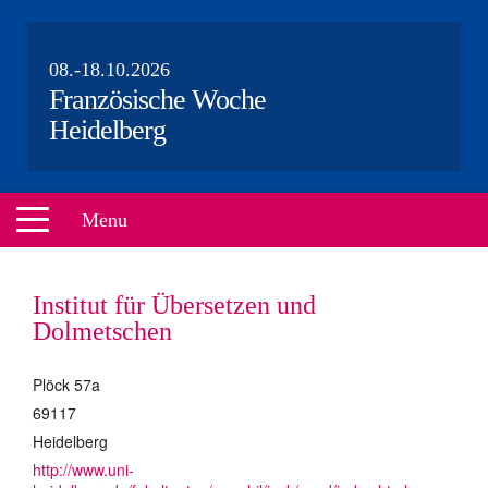
08.-18.10.2026
Französische Woche
Heidelberg
Menu
HOME
Institut für Übersetzen und
VERANSTALTUNGEN
Dolmetschen
ÜBER UNS
Plöck 57a
PARTNER
69117
Heidelberg
AKTEURE
http://www.uni-