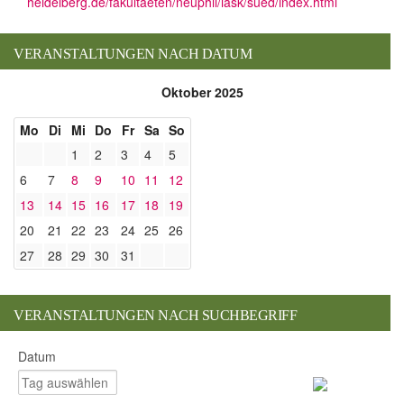
heidelberg.de/fakultaeten/neuphil/iask/sued/index.html
VERANSTALTUNGEN NACH DATUM
Oktober 2025
Mo
Di
Mi
Do
Fr
Sa
So
1
2
3
4
5
6
7
8
9
10
11
12
13
14
15
16
17
18
19
20
21
22
23
24
25
26
27
28
29
30
31
VERANSTALTUNGEN NACH SUCHBEGRIFF
Datum