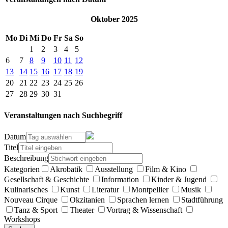
Oktober 2025
Mo
Di
Mi
Do
Fr
Sa
So
1
2
3
4
5
6
7
8
9
10
11
12
13
14
15
16
17
18
19
20
21
22
23
24
25
26
27
28
29
30
31
Veranstaltungen nach Suchbegriff
Datum
Titel
Beschreibung
Kategorien
Akrobatik
Ausstellung
Film & Kino
Gesellschaft & Geschichte
Information
Kinder & Jugend
Kulinarisches
Kunst
Literatur
Montpellier
Musik
Nouveau Cirque
Okzitanien
Sprachen lernen
Stadtführung
Tanz & Sport
Theater
Vortrag & Wissenschaft
Workshops