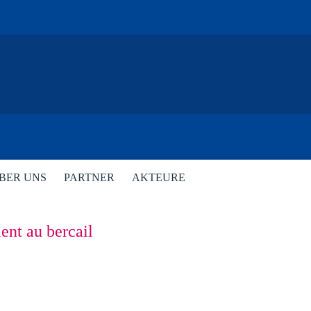
BER UNS
PARTNER
AKTEURE
ent au bercail