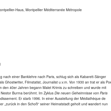
ntpellier-Haus, Montpellier Méditerranée Métropole
ng nach einer Banklehre nach Paris, schlug sich als Kabarett-Sänger
s Ghostwriter, Filmstatist, Journalist u.v.m. Von 1930 an trat er als Po
 In den 40er Jahren begann Malet Krimis zu schreiben und wurde mit
iv Nestor Burma berühmt. Im Zyklus
Die neuen Geheimnisse von Paris
dissement. Er starb 1996. In einer Ausstellung der Médiathèque de
ller „zurück in den Schoß“ seiner Heimatstadt geholt und wandert nun