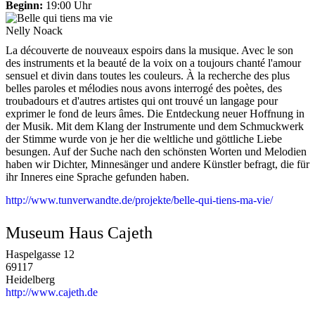
Beginn:
19:00 Uhr
Nelly Noack
La découverte de nouveaux espoirs dans la musique. Avec le son
des instruments et la beauté de la voix on a toujours chanté l'amour
sensuel et divin dans toutes les couleurs. À la recherche des plus
belles paroles et mélodies nous avons interrogé des poètes, des
troubadours et d'autres artistes qui ont trouvé un langage pour
exprimer le fond de leurs âmes. Die Entdeckung neuer Hoffnung in
der Musik. Mit dem Klang der Instrumente und dem Schmuckwerk
der Stimme wurde von je her die weltliche und göttliche Liebe
besungen. Auf der Suche nach den schönsten Worten und Melodien
haben wir Dichter, Minnesänger und andere Künstler befragt, die für
ihr Inneres eine Sprache gefunden haben.
http://www.tunverwandte.de/projekte/belle-qui-tiens-ma-vie/
Museum Haus Cajeth
Haspelgasse 12
69117
Heidelberg
http://www.cajeth.de