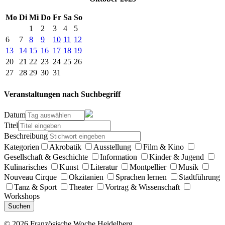
Mo
Di
Mi
Do
Fr
Sa
So
1
2
3
4
5
6
7
8
9
10
11
12
13
14
15
16
17
18
19
20
21
22
23
24
25
26
27
28
29
30
31
Veranstaltungen nach Suchbegriff
Datum
Titel
Beschreibung
Kategorien
Akrobatik
Ausstellung
Film & Kino
Gesellschaft & Geschichte
Information
Kinder & Jugend
Kulinarisches
Kunst
Literatur
Montpellier
Musik
Nouveau Cirque
Okzitanien
Sprachen lernen
Stadtführung
Tanz & Sport
Theater
Vortrag & Wissenschaft
Workshops
Suchen
© 2026 Französische Woche Heidelberg