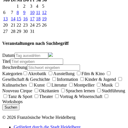
1
2
3
4
5
6
7
8
9
10
11
12
13
14
15
16
17
18
19
20
21
22
23
24
25
26
27
28
29
30
31
Veranstaltungen nach Suchbegriff
Datum
Titel
Beschreibung
Kategorien
Akrobatik
Ausstellung
Film & Kino
Gesellschaft & Geschichte
Information
Kinder & Jugend
Kulinarisches
Kunst
Literatur
Montpellier
Musik
Nouveau Cirque
Okzitanien
Sprachen lernen
Stadtführung
Tanz & Sport
Theater
Vortrag & Wissenschaft
Workshops
Suchen
© 2026 Französische Woche Heidelberg
Gefördert durch die Stadt Heidelberg