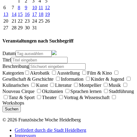
1
2
3
4
5
6
7
8
9
10
11
12
13
14
15
16
17
18
19
20
21
22
23
24
25
26
27
28
29
30
31
Veranstaltungen nach Suchbegriff
Datum
Titel
Beschreibung
Kategorien
Akrobatik
Ausstellung
Film & Kino
Gesellschaft & Geschichte
Information
Kinder & Jugend
Kulinarisches
Kunst
Literatur
Montpellier
Musik
Nouveau Cirque
Okzitanien
Sprachen lernen
Stadtführung
Tanz & Sport
Theater
Vortrag & Wissenschaft
Workshops
Suchen
© 2026 Französische Woche Heidelberg
Gefördert durch die Stadt Heidelberg
Impressum