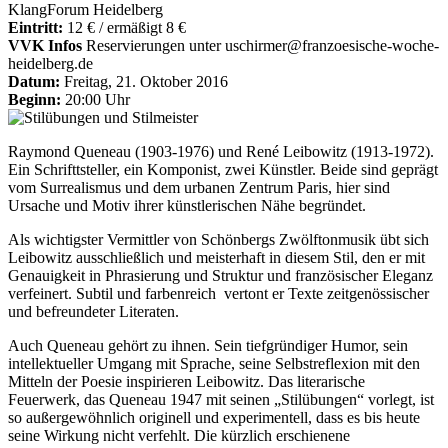
KlangForum Heidelberg
Eintritt:
12 € / ermäßigt 8 €
VVK Infos
Reservierungen unter
uschirmer@franzoesische-woche-
heidelberg.de
Datum:
Freitag, 21. Oktober 2016
Beginn:
20:00 Uhr
Raymond Queneau (1903-1976) und René Leibowitz (1913-1972).
Ein Schrifttsteller, ein Komponist, zwei Künstler. Beide sind geprägt
vom Surrealismus und dem urbanen Zentrum Paris, hier sind
Ursache und Motiv ihrer künstlerischen Nähe begründet.
Als wichtigster Vermittler von Schönbergs Zwölftonmusik übt sich
Leibowitz ausschließlich und meisterhaft in diesem Stil, den er mit
Genauigkeit in Phrasierung und Struktur und französischer Eleganz
verfeinert. Subtil und farbenreich vertont er Texte zeitgenössischer
und befreundeter Literaten.
Auch Queneau gehört zu ihnen. Sein tiefgründiger Humor, sein
intellektueller Umgang mit Sprache, seine Selbstreflexion mit den
Mitteln der Poesie inspirieren Leibowitz. Das literarische
Feuerwerk, das Queneau 1947 mit seinen „Stilübungen“ vorlegt, ist
so außergewöhnlich originell und experimentell, dass es bis heute
seine Wirkung nicht verfehlt. Die kürzlich erschienene