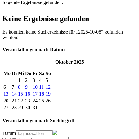
folgende Ergebnisse gefunden:
Keine Ergebnisse gefunden
Es konnten keine Suchergebnisse für „2025-10-08“ gefunden
werden!
Veranstaltungen nach Datum
Oktober 2025
Mo
Di
Mi
Do
Fr
Sa
So
1
2
3
4
5
6
7
8
9
10
11
12
13
14
15
16
17
18
19
20
21
22
23
24
25
26
27
28
29
30
31
Veranstaltungen nach Suchbegriff
Datum