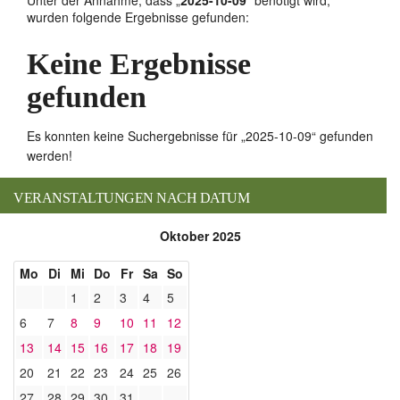
Unter der Annahme, dass
„
2025-10-09
“ benötigt wird
,
wurden folgende Ergebnisse gefunden:
Keine Ergebnisse
gefunden
Es konnten keine Suchergebnisse für „2025-10-09“ gefunden
werden!
VERANSTALTUNGEN NACH DATUM
Oktober 2025
Mo
Di
Mi
Do
Fr
Sa
So
1
2
3
4
5
6
7
8
9
10
11
12
13
14
15
16
17
18
19
20
21
22
23
24
25
26
27
28
29
30
31