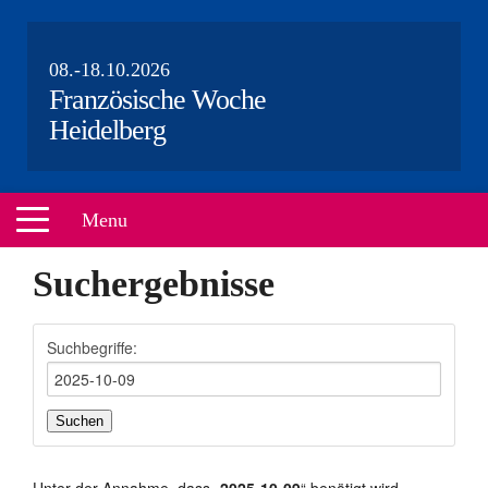
08.-18.10.2026
Französische Woche
Heidelberg
Menu
Suchergebnisse
HOME
VERANSTALTUNGEN
Suchbegriffe:
ÜBER UNS
PARTNER
Suchen
AKTEURE