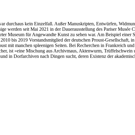
ar durchaus kein Einzelfall. Außer Manuskripten, Entwürfen, Widmun
ge werden seit Mai 2021 in der Dauerausstellung des Pariser Musée Car
ter Museum für Angewandte Kunst zu sehen war. Am Beispiel einer Sti
n 2010 bis 2019 Vorstandsmitglied der deutschen Proust-Gesellschaft, i
ust mit manchen spleenigen Seiten. Bei Recherchen in Frankreich und E
her, ist »eine Mischung aus Archivmaus, Aktenwurm, Trüffelschwein un
 und in Dorfarchiven nach Dingen sucht, deren Existenz der akademische