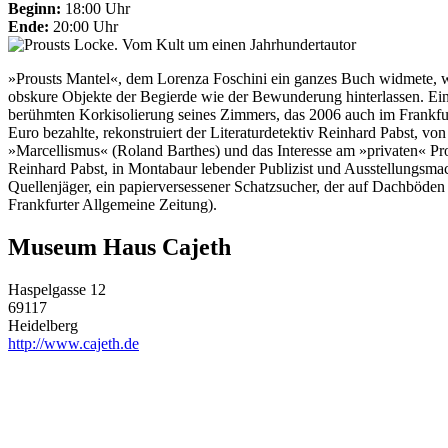
Beginn:
18:00 Uhr
Ende:
20:00 Uhr
»Prousts Mantel«, dem Lorenza Foschini ein ganzes Buch widmete, w
obskure Objekte der Begierde wie der Bewunderung hinterlassen. Eini
berühmten Korkisolierung seines Zimmers, das 2006 auch im Frankfur
Euro bezahlte, rekonstruiert der Literaturdetektiv Reinhard Pabst, vo
»Marcellismus« (Roland Barthes) und das Interesse am »privaten« Pro
Reinhard Pabst, in Montabaur lebender Publizist und Ausstellungsmac
Quellenjäger, ein papierversessener Schatzsucher, der auf Dachböden
Frankfurter Allgemeine Zeitung).
Museum Haus Cajeth
Haspelgasse 12
69117
Heidelberg
http://www.cajeth.de