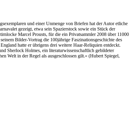
gsexemplaren und einer Unmenge von Briefen hat der Autor etliche
navalet gezeigt, etwa sein Spazierstock sowie ein Stück der
rnlocke Marcel Prousts, für die ein Privatsammler 2008 über 11000
n seinem Bilder-Vortrag die 100jährige Faszinationsgeschichte des
ngland hatte er übrigens drei weitere Haar-Reliquien entdeckt.
d Sherlock Holmes, ein literaturwissenschaftlich gebildeter
n Welt in der Regel als ausgeschlossen gilt.« (Hubert Spiegel,