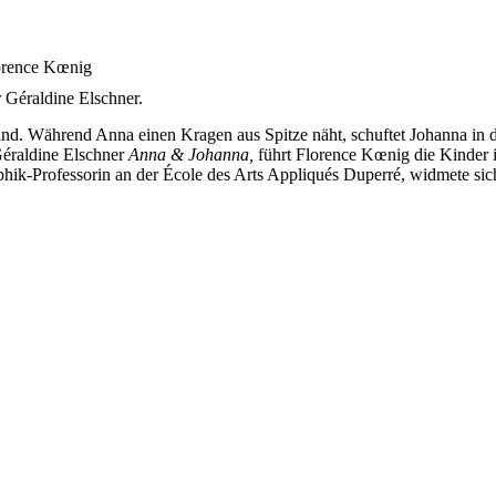
 Géraldine Elschner.
ind. Während Anna einen Kragen aus Spitze näht, schuftet Johanna in
Géraldine Elschner
Anna & Johanna,
führt Florence Kœnig die Kinder i
phik-Professorin an der École des Arts Appliqués Duperré, widmete sich