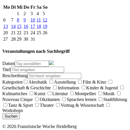
Mo
Di
Mi
Do
Fr
Sa
So
1
2
3
4
5
6
7
8
9
10
11
12
13
14
15
16
17
18
19
20
21
22
23
24
25
26
27
28
29
30
31
Veranstaltungen nach Suchbegriff
Datum
Titel
Beschreibung
Kategorien
Akrobatik
Ausstellung
Film & Kino
Gesellschaft & Geschichte
Information
Kinder & Jugend
Kulinarisches
Kunst
Literatur
Montpellier
Musik
Nouveau Cirque
Okzitanien
Sprachen lernen
Stadtführung
Tanz & Sport
Theater
Vortrag & Wissenschaft
Workshops
Suchen
© 2026 Französische Woche Heidelberg