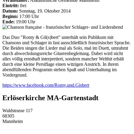
Veranstalter:
Altkatholische Gemeinde Mannheim
Eintritt:
frei
Datum:
Sonntag, 19. Oktober 2014
Beginn:
17:00 Uhr
Ende:
19:00 Uhr
Das Duo "Romy & Gil(s)bert" unterhält sein Publikum mit
Chansons und Schlager in fast ausschließlich französischer Sprache.
Die Beiden singen die Lieder mal als Solo, mal im Duett, umrahmt
durch abwechslungsreiche Gitarrenbegleitung. Dabei wird nicht
alles völlig ernsthaft interpretiert, sondern mancher Welthit erhält
durch eine kleine Persiflage einen witzigen Anstrich. In ihrem
abendfüllenden Programm stehen Spaß und Unterhaltung im
Vordergrund.
https://www.facebook.com/Romy.und.Gisbert
Erlöserkirche MA-Gartenstadt
Waldstrasse 117
68305
Mannheim