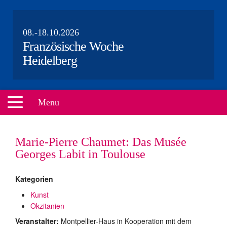
08.-18.10.2026
Französische Woche
Heidelberg
Menu
HOME
Marie-Pierre Chaumet: Das Musée
VERANSTALTUNGEN
Georges Labit in Toulouse
ÜBER UNS
Kategorien
PARTNER
Kunst
Okzitanien
AKTEURE
Veranstalter:
Montpellier-Haus in Kooperation mit dem