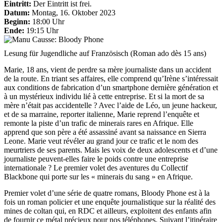
Eintritt:
Der Eintritt ist frei.
Datum:
Montag, 16. Oktober 2023
Beginn:
18:00 Uhr
Ende:
19:15 Uhr
Lesung für Jugendliche auf Französisch (Roman ado dès 15 ans)
Marie, 18 ans, vient de perdre sa mère journaliste dans un accident
de la route. En triant ses affaires, elle comprend qu’Irène s’intéressait
aux conditions de fabrication d’un smartphone dernière génération et
à un mystérieux individu lié à cette entreprise. Et si la mort de sa
mère n’était pas accidentelle ? Avec l’aide de Léo, un jeune hackeur,
et de sa marraine, reporter italienne, Marie reprend l’enquête et
remonte la piste d’un trafic de minerais rares en Afrique. Elle
apprend que son père a été assassiné avant sa naissance en Sierra
Leone. Marie veut révéler au grand jour ce trafic et le nom des
meurtriers de ses parents. Mais les voix de deux adolescents et d’une
journaliste peuvent-elles faire le poids contre une entreprise
internationale ? Le premier volet des aventures du Collectif
Blackbone qui porte sur les « minerais du sang » en Afrique.
Premier volet d’une série de quatre romans, Bloody Phone est à la
fois un roman policier et une enquête journalistique sur la réalité des
mines de coltan qui, en RDC et ailleurs, exploitent des enfants afin
de fournir ce métal précieux pour nos téléphones. Suivant l’itinéraire