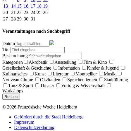
13
14
15
16
17
18
19
20
21
22
23
24
25
26
27
28
29
30
31
Veranstaltungen nach Suchbegriff
Datum
Titel
Beschreibung
Kategorien
Akrobatik
Ausstellung
Film & Kino
Gesellschaft & Geschichte
Information
Kinder & Jugend
Kulinarisches
Kunst
Literatur
Montpellier
Musik
Nouveau Cirque
Okzitanien
Sprachen lernen
Stadtführung
Tanz & Sport
Theater
Vortrag & Wissenschaft
Workshops
Suchen
© 2026 Französische Woche Heidelberg
Gefördert durch die Stadt Heidelberg
Impressum
Datenschutzerklärung