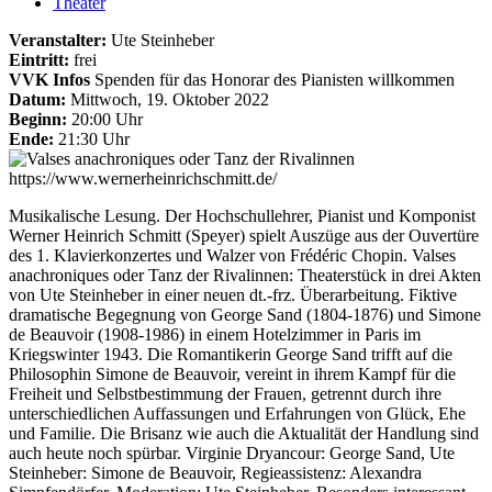
Theater
Veranstalter:
Ute Steinheber
Eintritt:
frei
VVK Infos
Spenden für das Honorar des Pianisten willkommen
Datum:
Mittwoch, 19. Oktober 2022
Beginn:
20:00 Uhr
Ende:
21:30 Uhr
https://www.wernerheinrichschmitt.de/
Musikalische Lesung. Der Hochschullehrer, Pianist und Komponist
Werner Heinrich Schmitt (Speyer) spielt Auszüge aus der Ouvertüre
des 1. Klavierkonzertes und Walzer von Frédéric Chopin. Valses
anachroniques oder Tanz der Rivalinnen: Theaterstück in drei Akten
von Ute Steinheber in einer neuen dt.-frz. Überarbeitung. Fiktive
dramatische Begegnung von George Sand (1804-1876) und Simone
de Beauvoir (1908-1986) in einem Hotelzimmer in Paris im
Kriegswinter 1943. Die Romantikerin George Sand trifft auf die
Philosophin Simone de Beauvoir, vereint in ihrem Kampf für die
Freiheit und Selbstbestimmung der Frauen, getrennt durch ihre
unterschiedlichen Auffassungen und Erfahrungen von Glück, Ehe
und Familie. Die Brisanz wie auch die Aktualität der Handlung sind
auch heute noch spürbar. Virginie Dryancour: George Sand, Ute
Steinheber: Simone de Beauvoir, Regieassistenz: Alexandra