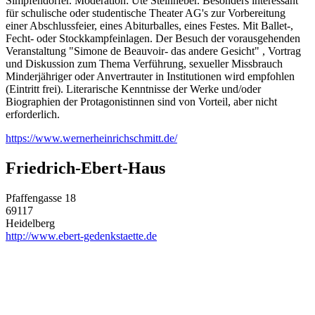
Simpfendörfer. Moderation: Ute Steinheber. Besonders interessant
für schulische oder studentische Theater AG's zur Vorbereitung
einer Abschlussfeier, eines Abiturballes, eines Festes. Mit Ballet-,
Fecht- oder Stockkampfeinlagen. Der Besuch der vorausgehenden
Veranstaltung "Simone de Beauvoir- das andere Gesicht" , Vortrag
und Diskussion zum Thema Verführung, sexueller Missbrauch
Minderjähriger oder Anvertrauter in Institutionen wird empfohlen
(Eintritt frei). Literarische Kenntnisse der Werke und/oder
Biographien der Protagonistinnen sind von Vorteil, aber nicht
erforderlich.
https://www.wernerheinrichschmitt.de/
Friedrich-Ebert-Haus
Pfaffengasse 18
69117
Heidelberg
http://www.ebert-gedenkstaette.de