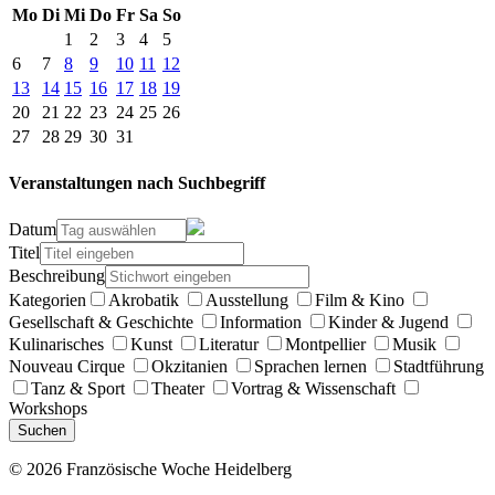
Mo
Di
Mi
Do
Fr
Sa
So
1
2
3
4
5
6
7
8
9
10
11
12
13
14
15
16
17
18
19
20
21
22
23
24
25
26
27
28
29
30
31
Veranstaltungen nach Suchbegriff
Datum
Titel
Beschreibung
Kategorien
Akrobatik
Ausstellung
Film & Kino
Gesellschaft & Geschichte
Information
Kinder & Jugend
Kulinarisches
Kunst
Literatur
Montpellier
Musik
Nouveau Cirque
Okzitanien
Sprachen lernen
Stadtführung
Tanz & Sport
Theater
Vortrag & Wissenschaft
Workshops
Suchen
© 2026 Französische Woche Heidelberg