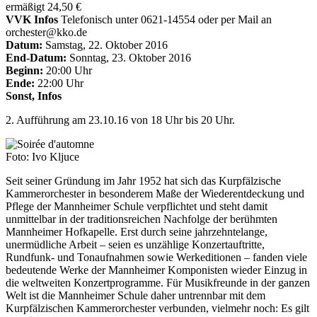
ermäßigt 24,50 €
VVK Infos
Telefonisch unter 0621-14554 oder per Mail an
orchester@kko.de
Datum:
Samstag, 22. Oktober 2016
End-Datum:
Sonntag, 23. Oktober 2016
Beginn:
20:00 Uhr
Ende:
22:00 Uhr
Sonst, Infos
2. Aufführung am 23.10.16 von 18 Uhr bis 20 Uhr.
Foto: Ivo Kljuce
Seit seiner Gründung im Jahr 1952 hat sich das Kurpfälzische
Kammerorchester in besonderem Maße der Wiederentdeckung und
Pflege der Mannheimer Schule verpflichtet und steht damit
unmittelbar in der traditionsreichen Nachfolge der berühmten
Mannheimer Hofkapelle. Erst durch seine jahrzehntelange,
unermüdliche Arbeit – seien es unzählige Konzertauftritte,
Rundfunk- und Tonaufnahmen sowie Werkeditionen – fanden viele
bedeutende Werke der Mannheimer Komponisten wieder Einzug in
die weltweiten Konzertprogramme. Für Musikfreunde in der ganzen
Welt ist die Mannheimer Schule daher untrennbar mit dem
Kurpfälzischen Kammerorchester verbunden, vielmehr noch: Es gilt