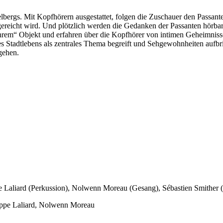
bergs. Mit Kopfhörern ausgestattet, folgen die Zuschauer den Passant
gereicht wird. Und plötzlich werden die Gedanken der Passanten hörbar.
„ihrem“ Objekt und erfahren über die Kopfhörer von intimen Geheimni
s Stadtlebens als zentrales Thema begreift und Sehgewohnheiten aufbrich
gehen.
e Laliard (Perkussion), Nolwenn Moreau (Gesang), Sébastien Smither
lippe Laliard, Nolwenn Moreau