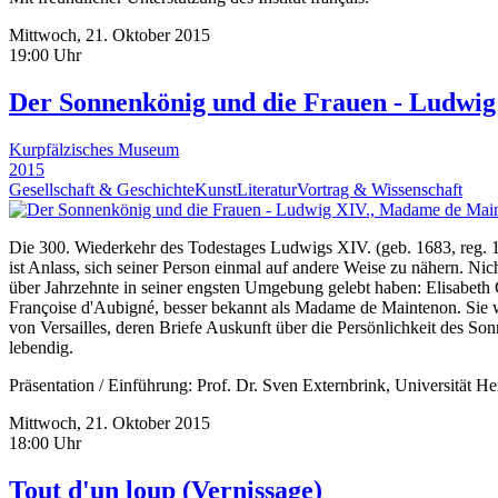
Mittwoch, 21. Oktober 2015
19:00 Uhr
Der Sonnenkönig und die Frauen - Ludwig
Kurpfälzisches Museum
2015
Gesellschaft & Geschichte
Kunst
Literatur
Vortrag & Wissenschaft
Die 300. Wiederkehr des Todestages Ludwigs XIV. (geb. 1683, reg. 16
ist Anlass, sich seiner Person einmal auf andere Weise zu nähern. N
über Jahrzehnte in seiner engsten Umgebung gelebt haben: Elisabeth C
Françoise d'Aubigné, besser bekannt als Madame de Maintenon. Sie war
von Versailles, deren Briefe Auskunft über die Persönlichkeit des S
lebendig.
Präsentation / Einführung: Prof. Dr. Sven Externbrink, Universität H
Mittwoch, 21. Oktober 2015
18:00 Uhr
Tout d'un loup (Vernissage)