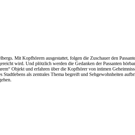
bergs. Mit Kopfhörern ausgestattet, folgen die Zuschauer den Passant
gereicht wird. Und plötzlich werden die Gedanken der Passanten hörbar.
„ihrem“ Objekt und erfahren über die Kopfhörer von intimen Geheimni
s Stadtlebens als zentrales Thema begreift und Sehgewohnheiten aufbrich
gehen.