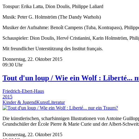
Tonspur: Erika Latta, Dion Doulis, Philippe Laliard
Musik: Peter G. Holmström (The Dandy Warhols)
Musiker der Aufnahme: Benoît Campens (Tuba, Kontrapass), Philipp
Schauspieler: Dion Doulis, Hervé Cristianini, Karin Holmström, Phi
Mit freundlicher Unterstützung des Institut français.
Donnerstag, 22. Oktober 2015
09:30 Uhr
Tout d'un loup / Wie ein Wolf : Liberté...
Friedrich-Ebert-Haus
2015
Kinder & Jugend
Kunst
Literatur
Die künstlerischen, scharfsinnigen Illustrationen von Antoine Guillopp
Grundschüler der École Pierre & Marie Curie und der Albert-Schweit
Donnerstag, 22. Oktober 2015