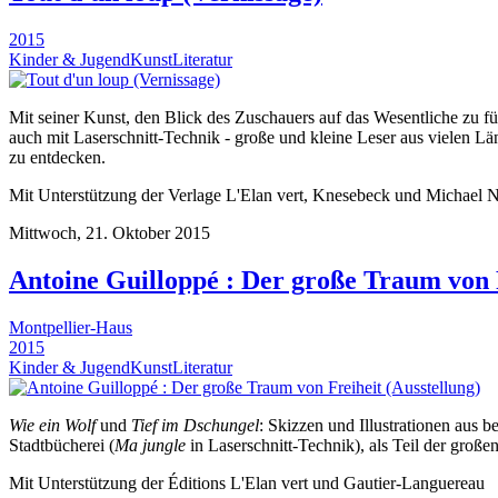
2015
Kinder & Jugend
Kunst
Literatur
Mit seiner Kunst, den Blick des Zuschauers auf das Wesentliche zu füh
auch mit Laserschnitt-Technik - große und kleine Leser aus vielen L
zu entdecken.
Mit Unterstützung der Verlage L'Elan vert, Knesebeck und Michael 
Mittwoch, 21. Oktober 2015
Antoine Guilloppé : Der große Traum von F
Montpellier-Haus
2015
Kinder & Jugend
Kunst
Literatur
Wie ein Wolf
und
Tief im Dschungel
: Skizzen und Illustrationen aus b
Stadtbücherei (
Ma jungle
in Laserschnitt-Technik), als Teil der gro
Mit Unterstützung der Éditions L'Elan vert und Gautier-Languereau