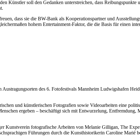
beiden Künstler soll den Gedanken unterstreichen, dass Reibungspunkt
t.
hr freuen, dass sie die BW-Bank als Kooperationspartner und Ausstellun
eichermaßen hohem Entertainment-Faktor, die die Basis für einen inter
n Austragungsorten des 6. Fotofestivals Mannheim Ludwigshafen Heidelb
ischen und künstlerischen Fotografien sowie Videoarbeiten eine politi
 Menschen ergeben – beschäftigt sich mit Entwurzelung, Entfremdung, 
r Kunstverein fotografische Arbeiten von Melanie Gilligan, The Expe
ösischsprachigen Führungen durch die Kunsthistorikerin Caroline Marié