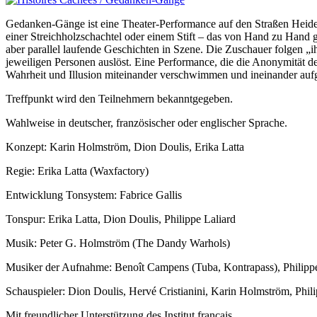
Gedanken-Gänge ist eine Theater-Performance auf den Straßen Heidel
einer Streichholzschachtel oder einem Stift – das von Hand zu Hand 
aber parallel laufende Geschichten in Szene. Die Zuschauer folgen 
jeweiligen Personen auslöst. Eine Performance, die die Anonymität de
Wahrheit und Illusion miteinander verschwimmen und ineinander auf
Treffpunkt wird den Teilnehmern bekanntgegeben.
Wahlweise in deutscher, französischer oder englischer Sprache.
Konzept: Karin Holmström, Dion Doulis, Erika Latta
Regie: Erika Latta (Waxfactory)
Entwicklung Tonsystem: Fabrice Gallis
Tonspur: Erika Latta, Dion Doulis, Philippe Laliard
Musik: Peter G. Holmström (The Dandy Warhols)
Musiker der Aufnahme: Benoît Campens (Tuba, Kontrapass), Philipp
Schauspieler: Dion Doulis, Hervé Cristianini, Karin Holmström, Phi
Mit freundlicher Unterstützung des Institut français.