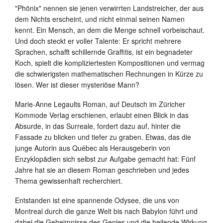
"Phönix" nennen sie jenen verwirrten Landstreicher, der aus
dem Nichts erscheint, und nicht einmal seinen Namen
kennt. Ein Mensch, an dem die Menge schnell vorbeischaut.
Und doch steckt er voller Talente: Er spricht mehrere
Sprachen, schafft schillernde Graffitis, ist ein begnadeter
Koch, spielt die kompliziertesten Kompositionen und vermag
die schwierigsten mathematischen Rechnungen in Kürze zu
lösen. Wer ist dieser mysteriöse Mann?
Marie-Anne Legaults Roman, auf Deutsch im Züricher
Kommode Verlag erschienen, erlaubt einen Blick in das
Absurde, in das Surreale, fordert dazu auf, hinter die
Fassade zu blicken und tiefer zu graben. Etwas, das die
junge Autorin aus Québec als Herausgeberin von
Enzyklopädien sich selbst zur Aufgabe gemacht hat: Fünf
Jahre hat sie an diesem Roman geschrieben und jedes
Thema gewissenhaft recherchiert.
Entstanden ist eine spannende Odysee, die uns von
Montreal durch die ganze Welt bis nach Babylon führt und
dabei die Geheimnisse des Genies und die heilende Wirkung