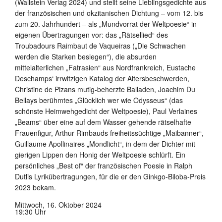
(Wallstein Verlag 2024) und stellt seine Lieblingsgedichte aus
der französischen und okzitanischen Dichtung – vom 12. bis
zum 20. Jahrhundert – als „Mundvorrat der Weltpoesie“ in
eigenen Übertragungen vor: das „Rätsellied“ des
Troubadours Raimbaut de Vaqueiras („Die Schwachen
werden die Starken besiegen“), die absurden
mittelalterlichen „Fatrasien“ aus Nordfrankreich, Eustache
Deschamps‘ irrwitzigen Katalog der Altersbeschwerden,
Christine de Pizans mutig-beherzte Balladen, Joachim Du
Bellays berühmtes „Glücklich wer wie Odysseus“ (das
schönste Heimwehgedicht der Weltpoesie), Paul Verlaines
„Beams“ über eine auf dem Wasser gehende rätselhafte
Frauenfigur, Arthur Rimbauds freiheitssüchtige „Maibanner“,
Guillaume Apollinaires „Mondlicht“, in dem der Dichter mit
gierigen Lippen den Honig der Weltpoesie schlürft. Ein
persönliches „Best of“ der französischen Poesie in Ralph
Dutlis Lyrikübertragungen, für die er den Ginkgo-Biloba-Preis
2023 bekam.
Mittwoch, 16. Oktober 2024
19:30 Uhr