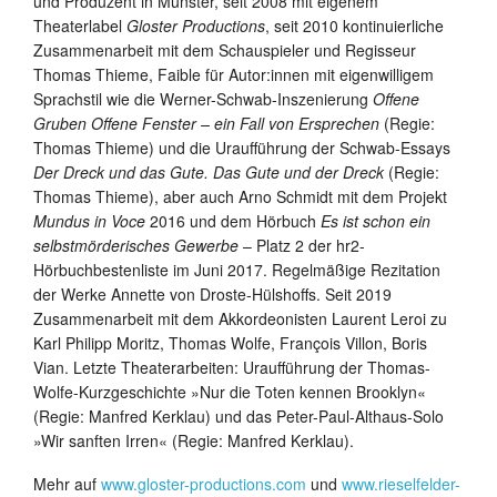
und Produzent in Münster, seit 2008 mit eigenem
Theaterlabel
Gloster Productions
, seit 2010 kontinuierliche
Zusammenarbeit mit dem Schauspieler und Regisseur
Thomas Thieme, Faible für Autor:innen mit eigenwilligem
Sprachstil wie die Werner-Schwab-Inszenierung
Offene
Gruben Offene Fenster – ein Fall von Ersprechen
(Regie:
Thomas Thieme) und die Uraufführung der Schwab-Essays
Der Dreck und das Gute. Das Gute und der Dreck
(Regie:
Thomas Thieme), aber auch Arno Schmidt mit dem Projekt
Mundus in Voce
2016 und dem Hörbuch
Es ist schon ein
selbstmörderisches Gewerbe
– Platz 2 der hr2-
Hörbuchbestenliste im Juni 2017. Regelmäßige Rezitation
der Werke Annette von Droste-Hülshoffs. Seit 2019
Zusammenarbeit mit dem Akkordeonisten Laurent Leroi zu
Karl Philipp Moritz, Thomas Wolfe, François Villon, Boris
Vian. Letzte Theaterarbeiten: Uraufführung der Thomas-
Wolfe-Kurzgeschichte »Nur die Toten kennen Brooklyn«
(Regie: Manfred Kerklau) und das Peter-Paul-Althaus-Solo
»Wir sanften Irren« (Regie: Manfred Kerklau).
Mehr auf
www.gloster-productions.com
und
www.rieselfelder-