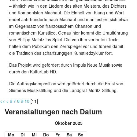
– ähnlich wie in den Liedern des alten Meisters, des Dichters
und Komponisten Machaut. Die Einheit von Klang und Wort
endet Jahrhunderte nach Machaut und manifestiert sich etwa
im Gegensatz von französischem Chanson und
romantischem Kunstlied. Genau hier kommt die Uraufführung
von Philipp Maintz ins Spiel. Die von ihm vertonten Texte
halten dem Publikum den Zerrspiegel vor und führen damit
die Tradition des scharfzüngigen Kunstliedzyklus‘ fort.
Das Projekt wird gefördert durch Impuls Neue Musik sowie
durch den KulturLab HD.
Die Auftragskomposition wird gefördert durch die Ernst von
Siemens Musikstiftung und die Landgraf-Moritz-Stiftung.
<<
<
6
7
8
9
10
[
11
]
Veranstaltungen nach Datum
Oktober 2025
Mo
Di
Mi
Do
Fr
Sa
So