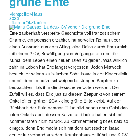
grüne Ente
Montpellier-Haus
2023
Literatur
Okzitanien
Eine zauberhaft verspielte Geschichte voll französischem
Charme, ein poetisch erzählter, humorvoller Roman über
einen Ausbruch aus dem Alltag, eine Reise durch Frankreich
mit einem 2 CV, Bewältigung von Vergangenem und die
Kunst, dem Leben einen neuen Dreh zu geben. Was wirklich
zählt im Leben hat Eric längst vergessen. Jeden Mittwoch
besucht er seinen autistischen Sohn Isaac in der Kinderklinik,
um mit dem immerzu schweigenden Jungen Karpfen zu
beobachten - bis ihm die Besuche verboten werden. Der
Zufall will es, dass Eric just zu diesem Zeitpunkt von seinem
Onkel einen grünen 2CV - eine grüne Ente - erbt. Auf der
Rückbank der Ente namens Titine sitzt neben dem Geist des
toten Onkels auch dessen Katze, und beide halten sich mit
Kommentaren nicht zurück. Zu kommentieren gibt es bald so
einiges, denn Eric macht sich mit dem autistischen Isaac,
den er kurzerhand aus dem Krankenhaus entführt, und 2 CV