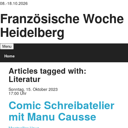
08.-18.10.2026
Französische Woche
Heidelberg
Menu
Home
Articles tagged with:
Veranstaltungen
Literatur
Über uns
Sonntag, 15. Oktober 2023
17:00 Uhr
Partner
Comic Schreibatelier
Akteure
mit Manu Causse