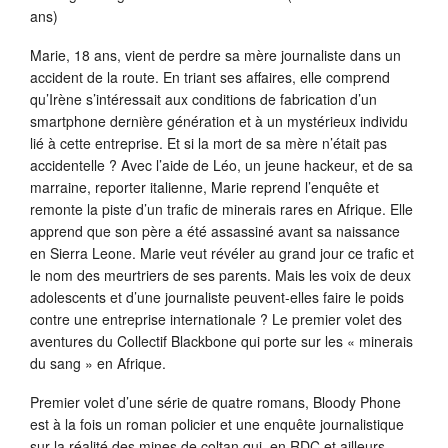
ans)
Marie, 18 ans, vient de perdre sa mère journaliste dans un
accident de la route. En triant ses affaires, elle comprend
qu’Irène s’intéressait aux conditions de fabrication d’un
smartphone dernière génération et à un mystérieux individu
lié à cette entreprise. Et si la mort de sa mère n’était pas
accidentelle ? Avec l’aide de Léo, un jeune hackeur, et de sa
marraine, reporter italienne, Marie reprend l’enquête et
remonte la piste d’un trafic de minerais rares en Afrique. Elle
apprend que son père a été assassiné avant sa naissance
en Sierra Leone. Marie veut révéler au grand jour ce trafic et
le nom des meurtriers de ses parents. Mais les voix de deux
adolescents et d’une journaliste peuvent-elles faire le poids
contre une entreprise internationale ? Le premier volet des
aventures du Collectif Blackbone qui porte sur les « minerais
du sang » en Afrique.
Premier volet d’une série de quatre romans, Bloody Phone
est à la fois un roman policier et une enquête journalistique
sur la réalité des mines de coltan qui, en RDC et ailleurs,