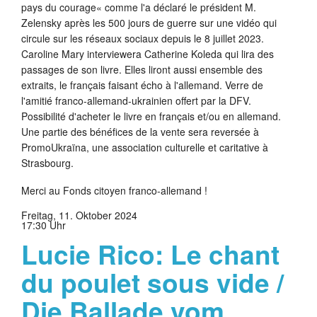
pays du courage« comme l'a déclaré le président M.
Zelensky après les 500 jours de guerre sur une vidéo qui
circule sur les réseaux sociaux depuis le 8 juillet 2023.
Caroline Mary interviewera Catherine Koleda qui lira des
passages de son livre. Elles liront aussi ensemble des
extraits, le français faisant écho à l'allemand. Verre de
l'amitié franco-allemand-ukrainien offert par la DFV.
Possibilité d'acheter le livre en français et/ou en allemand.
Une partie des bénéfices de la vente sera reversée à
PromoUkraïna, une association culturelle et caritative à
Strasbourg.
Merci au Fonds citoyen franco-allemand !
Freitag, 11. Oktober 2024
17:30 Uhr
Lucie Rico: Le chant
du poulet sous vide /
Die Ballade vom