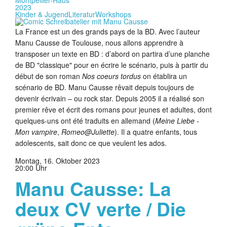
Montpellier-Haus
2023
Kinder & Jugend
Literatur
Workshops
La France est un des grands pays de la BD. Avec l’auteur
Manu Causse de Toulouse, nous allons apprendre à
transposer un texte en BD : d’abord on partira d’une planche
de BD "classique" pour en écrire le scénario, puis à partir du
début de son roman
Nos coeurs tordus
on établira un
scénario de BD. Manu Causse rêvait depuis toujours de
devenir écrivain – ou rock star. Depuis 2005 il a réalisé son
premier rêve et écrit des romans pour jeunes et adultes, dont
quelques-uns ont été traduits en allemand (
Meine Liebe -
Mon vampire
,
Romeo@Juliette
). Il a quatre enfants, tous
adolescents, sait donc ce que veulent les ados.
Montag, 16. Oktober 2023
20:00 Uhr
Manu Causse: La
deux CV verte / Die