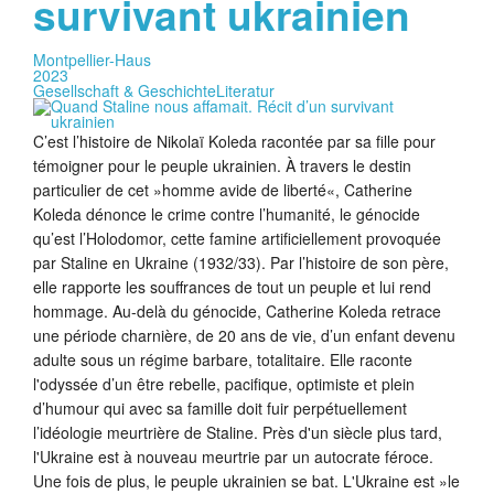
survivant ukrainien
Montpellier-Haus
2023
Gesellschaft & Geschichte
Literatur
C’est l’histoire de Nikolaï Koleda racontée par sa fille pour
témoigner pour le peuple ukrainien. À travers le destin
particulier de cet »homme avide de liberté«, Catherine
Koleda dénonce le crime contre l’humanité, le génocide
qu’est l’Holodomor, cette famine artificiellement provoquée
par Staline en Ukraine (1932/33). Par l’histoire de son père,
elle rapporte les souffrances de tout un peuple et lui rend
hommage. Au-delà du génocide, Catherine Koleda retrace
une période charnière, de 20 ans de vie, d’un enfant devenu
adulte sous un régime barbare, totalitaire. Elle raconte
l'odyssée d’un être rebelle, pacifique, optimiste et plein
d’humour qui avec sa famille doit fuir perpétuellement
l’idéologie meurtrière de Staline. Près d'un siècle plus tard,
l'Ukraine est à nouveau meurtrie par un autocrate féroce.
Une fois de plus, le peuple ukrainien se bat. L'Ukraine est »le