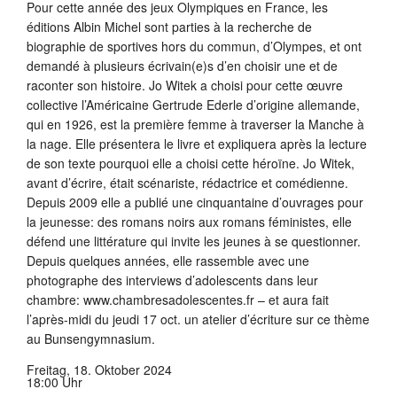
Pour cette année des jeux Olympiques en France, les
éditions Albin Michel sont parties à la recherche de
biographie de sportives hors du commun, d’Olympes, et ont
demandé à plusieurs écrivain(e)s d’en choisir une et de
raconter son histoire. Jo Witek a choisi pour cette œuvre
collective l’Américaine Gertrude Ederle d’origine allemande,
qui en 1926, est la première femme à traverser la Manche à
la nage. Elle présentera le livre et expliquera après la lecture
de son texte pourquoi elle a choisi cette héroïne. Jo Witek,
avant d’écrire, était scénariste, rédactrice et comédienne.
Depuis 2009 elle a publié une cinquantaine d’ouvrages pour
la jeunesse: des romans noirs aux romans féministes, elle
défend une littérature qui invite les jeunes à se questionner.
Depuis quelques années, elle rassemble avec une
photographe des interviews d’adolescents dans leur
chambre: www.chambresadolescentes.fr – et aura fait
l’après-midi du jeudi 17 oct. un atelier d’écriture sur ce thème
au Bunsengymnasium.
Freitag, 18. Oktober 2024
18:00 Uhr