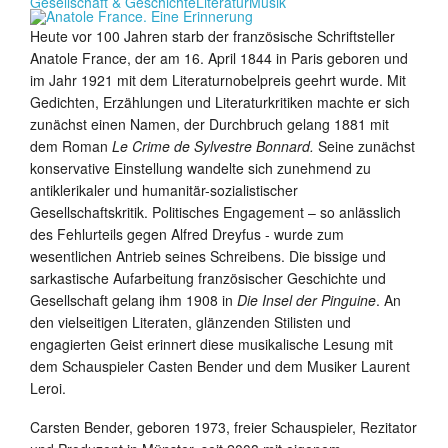
Gesellschaft & Geschichte
Literatur
Musik
Heute vor 100 Jahren starb der französische Schriftsteller
Anatole France, der am 16. April 1844 in Paris geboren und
im Jahr 1921 mit dem Literaturnobelpreis geehrt wurde. Mit
Gedichten, Erzählungen und Literaturkritiken machte er sich
zunächst einen Namen, der Durchbruch gelang 1881 mit
dem Roman
Le Crime de Sylvestre Bonnard.
Seine zunächst
konservative Einstellung wandelte sich zunehmend zu
antiklerikaler und humanitär-sozialistischer
Gesellschaftskritik. Politisches Engagement – so anlässlich
des Fehlurteils gegen Alfred Dreyfus - wurde zum
wesentlichen Antrieb seines Schreibens. Die bissige und
sarkastische Aufarbeitung französischer Geschichte und
Gesellschaft gelang ihm 1908 in
Die Insel der Pinguine
. An
den vielseitigen Literaten, glänzenden Stilisten und
engagierten Geist erinnert diese musikalische Lesung mit
dem Schauspieler Casten Bender und dem Musiker Laurent
Leroi.
Carsten Bender, geboren 1973, freier Schauspieler, Rezitator