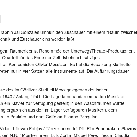
raphin Jai Gonzales umhüllt den Zuschauer mit einem "Raum zwische
echnik und Zuschauer eins werden läßt.
rtigem Raumerlebnis, Renommée der UnterwegsTheater-Produktionen.
Quartett für das Ende der Zeit) ist ein achtsätziges
en Komponisten Olivier Messiaen. Es hat die Besetzung Klarinette,
 treten nur in vier Sätzen alle Instrumente auf. Die Aufführungsdauer
sse des im Görlitzer Stadtteil Moys gelegenen deutschen
de 1940 / Anfang 1941. Die Lagerkommandanten hatten Messiaen
h ein Klavier zur Verfügung gestellt; in den Waschräumen wurde
ung ergab sich aus den im Lager verfügbaren Musikern, dem
an Le Boulaire und dem Cellisten Ètienne Pasquier.
deo: Lillevan Pobjoy / TänzerInnen: Ini Dill, Pim Boonprakob, Stavros
ser, N.N. / MusikerInnen: Luis Zorita, Miguel Pérez Iñesta, Claudia