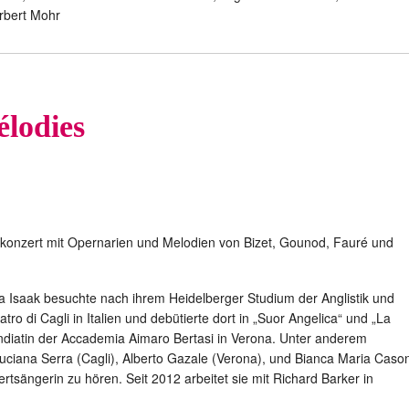
orbert Mohr
élodies
konzert mit Opernarien und Melodien von Bizet, Gounod, Fauré und
 Isaak besuchte nach ihrem Heidelberger Studium der Anglistik und
o di Cagli in Italien und debütierte dort in „Suor Angelica“ und „La
endiatin der Accademia Aimaro Bertasi in Verona. Unter anderem
uciana Serra (Cagli), Alberto Gazale (Verona), und Bianca Maria Cason
zertsängerin zu hören. Seit 2012 arbeitet sie mit Richard Barker in