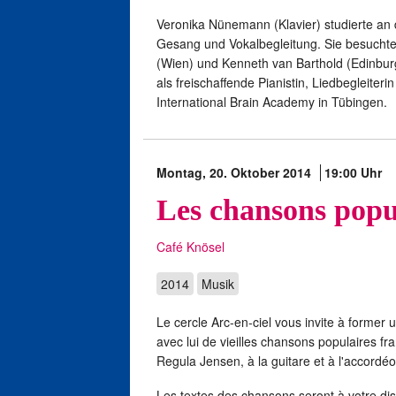
Veronika Nünemann (Klavier) studierte an
Gesang und Vokalbegleitung. Sie besuchte 
(Wien) und Kenneth van Barthold (Edinbur
als freischaffende Pianistin, Liedbegleiteri
International Brain Academy in Tübingen.
Montag, 20. Oktober 2014
19:00 Uhr
Les chansons popu
Café Knösel
2014
Musik
Le cercle Arc-en-ciel vous invite à former
avec lui de vieilles chansons populaires 
Regula Jensen, à la guitare et à l'accordé
Les textes des chansons seront à votre dis