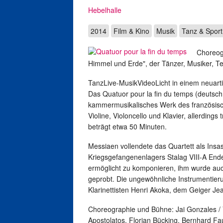
Hebelhalle
2014
Film & Kino
Musik
Tanz & Sport
Choreog
Himmel und Erde", der Tänzer, Musiker, T
TanzLive-MusikVideoLicht in einem neua
Das Quatuor pour la fin du temps (deutsch: 
kammermusikalisches Werk des französisch
Violine, Violoncello und Klavier, allerdings
beträgt etwa 50 Minuten.
Messiaen vollendete das Quartett als Insa
Kriegsgefangenenlagers Stalag VIII-A En
ermöglicht zu komponieren, ihm wurde auc
geprobt. Die ungewöhnliche Instrumentier
Klarinettisten Henri Akoka, dem Geiger Je
Choreographie und Bühne: Jai Gonzales / Vi
Apostolatos, Florian Bücking, Bernhard Fau