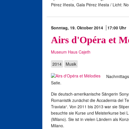
Pérez Iñesta, Gala Pérez Iñesta / Licht: N
Sonntag, 19. Oktober 2014
17:00 Uhr
Airs d'Opéra et M
Museum Haus Cajeth
2014
Musik
Nachmittags
Satie.
Die deutsch-amerikanische Sängerin Sonya
Romanistik zunächst die Accademia del Teatr
Traviata“. Von 2011 bis 2013 war sie Stip
besuchte sie Kurse und Meisterkurse bei L
(Milano). Sie ist in vielen Ländern als Kon
Milano.