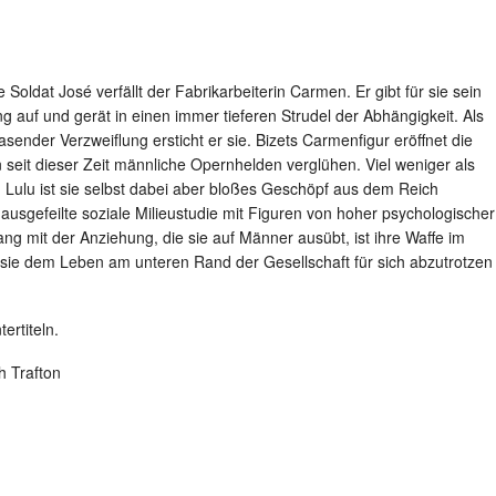
 Soldat José verfällt der Fabrikarbeiterin Carmen. Er gibt für sie sein
 auf und gerät in einen immer tieferen Strudel der Abhängigkeit. Als
 rasender Verzweiflung ersticht er sie. Bizets Carmenfigur eröffnet die
 seit dieser Zeit männliche Opernhelden verglühen. Viel weniger als
ulu ist sie selbst dabei aber bloßes Geschöpf aus dem Reich
 ausgefeilte soziale Milieustudie mit Figuren von hoher psychologischer
g mit der Anziehung, die sie auf Männer ausübt, ist ihre Waffe im
ie dem Leben am unteren Rand der Gesellschaft für sich abzutrotzen
ertiteln.
h Trafton