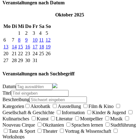
Veranstaltungen nach Datum
Oktober 2025
Mo
Di
Mi
Do
Fr
Sa
So
1
2
3
4
5
6
7
8
9
10
11
12
13
14
15
16
17
18
19
20
21
22
23
24
25
26
27
28
29
30
31
Veranstaltungen nach Suchbegriff
Datum
Titel
Beschreibung
Kategorien
Akrobatik
Ausstellung
Film & Kino
Gesellschaft & Geschichte
Information
Kinder & Jugend
Kulinarisches
Kunst
Literatur
Montpellier
Musik
Nouveau Cirque
Okzitanien
Sprachen lernen
Stadtführung
Tanz & Sport
Theater
Vortrag & Wissenschaft
Workshops