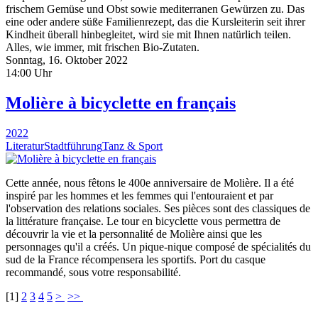
frischem Gemüse und Obst sowie mediterranen Gewürzen zu. Das
eine oder andere süße Familienrezept, das die Kursleiterin seit ihrer
Kindheit überall hinbegleitet, wird sie mit Ihnen natürlich teilen.
Alles, wie immer, mit frischen Bio-Zutaten.
Sonntag, 16. Oktober 2022
14:00 Uhr
Molière à bicyclette en français
2022
Literatur
Stadtführung
Tanz & Sport
Cette année, nous fêtons le 400e anniversaire de Molière. Il a été
inspiré par les hommes et les femmes qui l'entouraient et par
l'observation des relations sociales. Ses pièces sont des classiques de
la littérature française. Le tour en bicyclette vous permettra de
découvrir la vie et la personnalité de Molière ainsi que les
personnages qu'il a créés. Un pique-nique composé de spécialités du
sud de la France récompensera les sportifs. Port du casque
recommandé, sous votre responsabilité.
[
1
]
2
3
4
5
>
>>