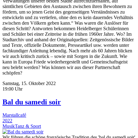
Verwaltungen unserer beiden Städte aufrechtzuerhalten, auf
sämtlichen Gebieten den Austausch zwischen ihren Bewohnern zu
fördern, um so jenen Geist des gegenseitigen Verständnisses zu
entwickeln und zu vertiefen, ohne den es kein dauerndes Verhältnis
zwischen den Völkern geben kann.“ Was waren die Auslöser für
diesen Schritt? Antworten bekommen Heidelberger Schülerinnen
und Schüler bei einer Zeitreise in die frühen 1960er Jahre. Wo? Im
Stadtarchiv und anhand der Originalquellen: Zeitgenössische Bilder
und Texte, offizielle Dokumente, Presseartikel usw. werden unter
fachkundiger Anleitung lebendig. Nach mehr als 60 Jahren blicken
wir auch kritisch zurück – sowie mit Sorgen in die Zukunft. Wie
kann in Europa Friede wiederhergestellt und Gemeinschaftsgeist
neu belebt werden? Was können wir aus dieser Partnerschaft
schöpfen?
Samstag, 15. Oktober 2022
19:00 Uhr
Bal du samedi soir
Marstallcafé
2022
Musik
Tanz & Sport
Wir führen die schöne französische Tradition des 'bal du samedi soir'