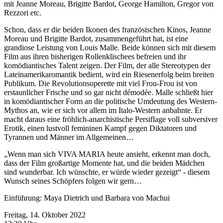
mit Jeanne Moreau, Brigitte Bardot, George Hamilton, Gregor von
Rezzori etc.
Schon, dass er die beiden Ikonen des französischen Kinos, Jeanne
Moreau und Brigitte Bardot, zusammengeführt hat, ist eine
grandiose Leistung von Louis Malle. Beide können sich mit diesem
Film aus ihren bisherigen Rollenklischees befreien und ihr
komödiantisches Talent zeigen. Der Film, der alle Stereotypen der
Lateinamerikaromantik bedient, wird ein Riesenerfolg beim breiten
Publikum. Die Revolutionsoperette mit viel Frou-Frou ist von
erstaunlicher Frische und so gar nicht démodée. Malle schließt hier
in komödiantischer Form an die politische Umdeutung des Western-
Mythos an, wie er sich vor allem im Italo-Western anbahnte. Er
macht daraus eine fröhlich-anarchistische Persiflage voll subversiver
Erotik, einen lustvoll femininen Kampf gegen Diktatoren und
Tyrannen und Männer im Allgemeinen…
„Wenn man sich VIVA MARIA heute ansieht, erkennt man doch,
dass der Film großartige Momente hat, und die beiden Mädchen
sind wunderbar. Ich wünschte, er würde wieder gezeigt“ - diesem
Wunsch seines Schöpfers folgen wir gern…
Einführung: Maya Dietrich und Barbara von Machui
Freitag, 14. Oktober 2022